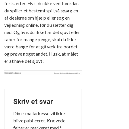
fortsætter. Hvis du ikke ved, hvordan
du spiller et bestemt spil, så spørg en
af dealerne om hjælp eller søg en
vejledning online, før du sætter dig
ned. Og hvis du ikke har det sjovt eller
taber for mange penge, skal du ikke
være bange for at gå væk fra bordet
og prøve noget andet. Husk, at målet
er at have det sjovt!
Skriv et svar
Din e-mailadresse vil ikke
blive publiceret.
Krævede
felter er markeret med
*