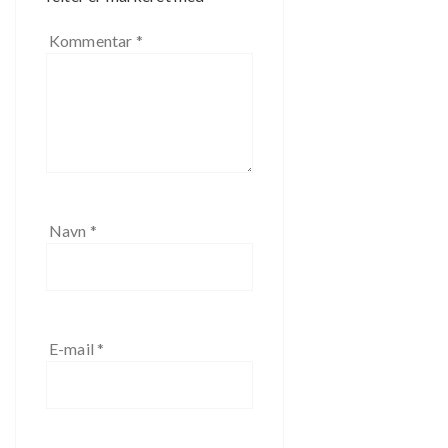
Kommentar
*
Navn
*
E-mail
*