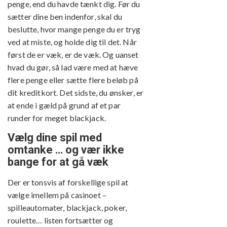
penge, end du havde tænkt dig. Før du
sætter dine ben indenfor, skal du
beslutte, hvor mange penge du er tryg
ved at miste, og holde dig til det. Når
først de er væk, er de væk. Og uanset
hvad du gør, så lad være med at hæve
flere penge eller sætte flere beløb på
dit kreditkort. Det sidste, du ønsker, er
at ende i gæld på grund af et par
runder for meget blackjack.
Vælg dine spil med
omtanke … og vær ikke
bange for at gå væk
Der er tonsvis af forskellige spil at
vælge imellem på casinoet –
spilleautomater, blackjack, poker,
roulette… listen fortsætter og