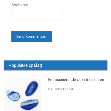
Websted
Populære opslag
En fascinerende sten fra naturen
AUGUST 12, 2024