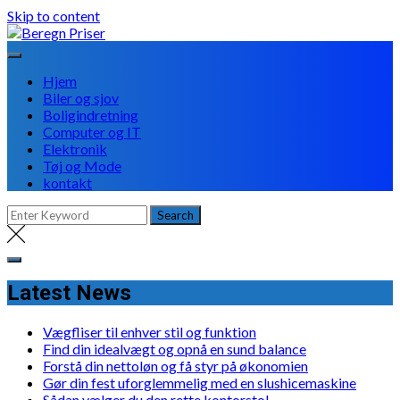
Skip to content
Hjem
Biler og sjov
Boligindretning
Computer og IT
Elektronik
Tøj og Mode
kontakt
Latest News
Vægfliser til enhver stil og funktion
Find din idealvægt og opnå en sund balance
Forstå din nettoløn og få styr på økonomien
Gør din fest uforglemmelig med en slushicemaskine
Sådan vælger du den rette kontorstol