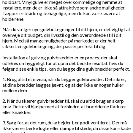
holdbart. Vinylgulve er meget overkommelige og nemme at
installere, men de er ikke så attraktive som andre muligheder.
Tæpper er bløde og behagelige, men de kan være svære at
holde rene.
Når du vælger nye gulvbelægninger til dit hjem, er det vigtigt at
overveje dit budget, din livsstil og den overordnede stil i dit
hjem. Med så mange muligheder på markedet er der helt
sikkert en gulvbelægning, der passer perfekt til dig.
Installation af gulv og gulvbrædder er en proces, der skal
udføres omhyggeligt for at opnå det bedste resultat. hvis du
følger disse enkle tips, kan du lægge dine gulvbrædder perfekt.
1. Brug altid et niveau, når du lægger gulvbrædder. Det sikrer,
at dine brædder lægges jævnt, og at der ikke er nogen huller
mellem dem.
2. Når du skærer gulvbrædder til, skal du altid brug en skarp
kniv. Dette vil hjælpe med at forhindre, at brædderne flækker
eller knækker.
3. Sørg for, at det rum, du arbejder i, er godt ventileret. Der må
ikke være stærke lugte eller dampe til stede, da disse kan skade