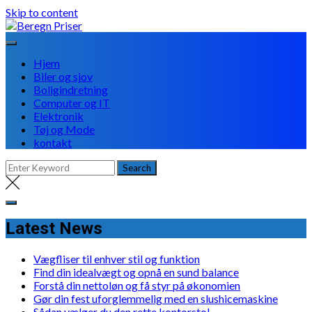
Skip to content
Hjem
Biler og sjov
Boligindretning
Computer og IT
Elektronik
Tøj og Mode
kontakt
Latest News
Vægfliser til enhver stil og funktion
Find din idealvægt og opnå en sund balance
Forstå din nettoløn og få styr på økonomien
Gør din fest uforglemmelig med en slushicemaskine
Sådan vælger du den rette kontorstol