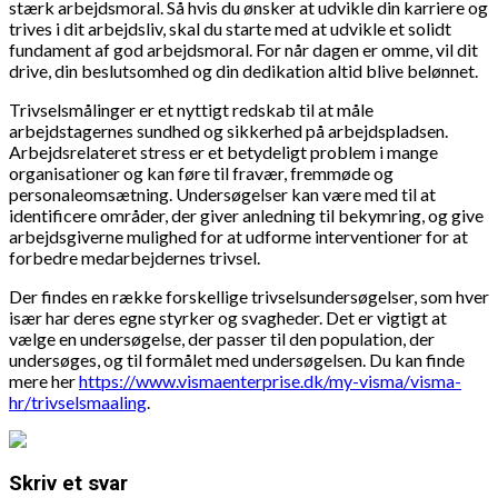
stærk arbejdsmoral. Så hvis du ønsker at udvikle din karriere og
trives i dit arbejdsliv, skal du starte med at udvikle et solidt
fundament af god arbejdsmoral. For når dagen er omme, vil dit
drive, din beslutsomhed og din dedikation altid blive belønnet.
Trivselsmålinger er et nyttigt redskab til at måle
arbejdstagernes sundhed og sikkerhed på arbejdspladsen.
Arbejdsrelateret stress er et betydeligt problem i mange
organisationer og kan føre til fravær, fremmøde og
personaleomsætning. Undersøgelser kan være med til at
identificere områder, der giver anledning til bekymring, og give
arbejdsgiverne mulighed for at udforme interventioner for at
forbedre medarbejdernes trivsel.
Der findes en række forskellige trivselsundersøgelser, som hver
især har deres egne styrker og svagheder. Det er vigtigt at
vælge en undersøgelse, der passer til den population, der
undersøges, og til formålet med undersøgelsen. Du kan finde
mere her
https://www.vismaenterprise.dk/my-visma/visma-
hr/trivselsmaaling
.
Skriv et svar