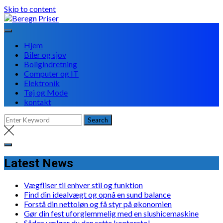
Skip to content
Hjem
Biler og sjov
Boligindretning
Computer og IT
Elektronik
Tøj og Mode
kontakt
Latest News
Vægfliser til enhver stil og funktion
Find din idealvægt og opnå en sund balance
Forstå din nettoløn og få styr på økonomien
Gør din fest uforglemmelig med en slushicemaskine
Sådan vælger du den rette kontorstol