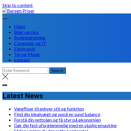
Skip to content
Hjem
Biler og sjov
Boligindretning
Computer og IT
Elektronik
Tøj og Mode
kontakt
Latest News
Vægfliser til enhver stil og funktion
Find din idealvægt og opnå en sund balance
Forstå din nettoløn og få styr på økonomien
Gør din fest uforglemmelig med en slushicemaskine
Sådan vælger du den rette kontorstol