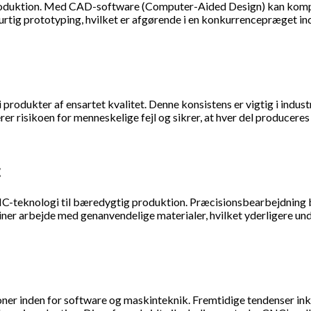
og produktion. Med CAD-software (Computer-Aided Design) kan kom
urtig prototyping, hvilket er afgørende i en konkurrencepræget ind
 produkter af ensartet kvalitet. Denne konsistens er vigtig i indust
r risikoen for menneskelige fejl og sikrer, at hver del produceres
t
-teknologi til bæredygtig produktion. Præcisionsbearbejdning bety
r arbejde med genanvendelige materialer, hvilket yderligere und
ner inden for software og maskinteknik. Fremtidige tendenser inklu