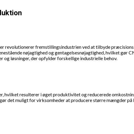
duktion
 revolutionerer fremstillingsindustrien ved at tilbyde præcision
nestående nøjagtighed og gentagelsesnøjagtighed, hvilket gør CN
og løsninger, der opfylder forskellige industrielle behov.
 hvilket resulterer i øget produktivitet og reducerede omkostnin
te gør det muligt for virksomheder at producere større mængder på