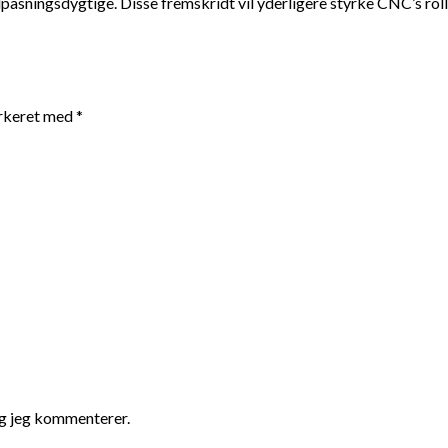
lpasningsdygtige. Disse fremskridt vil yderligere styrke CNC’s roll
arkeret med
*
ng jeg kommenterer.