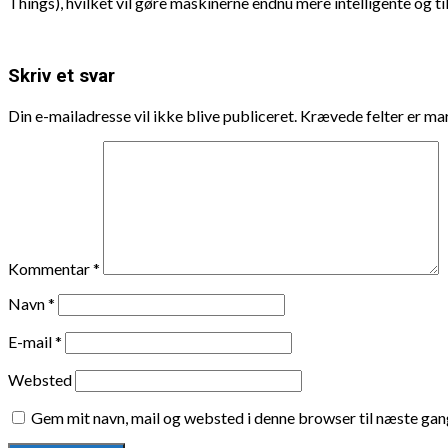
Things), hvilket vil gøre maskinerne endnu mere intelligente og ti
Skriv et svar
Din e-mailadresse vil ikke blive publiceret.
Krævede felter er m
Kommentar
*
Navn
*
E-mail
*
Websted
Gem mit navn, mail og websted i denne browser til næste ga