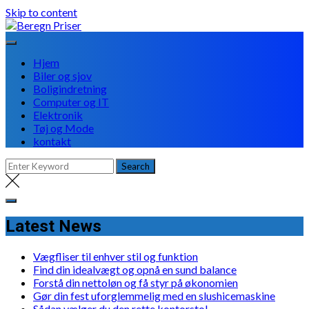
Skip to content
Hjem
Biler og sjov
Boligindretning
Computer og IT
Elektronik
Tøj og Mode
kontakt
Latest News
Vægfliser til enhver stil og funktion
Find din idealvægt og opnå en sund balance
Forstå din nettoløn og få styr på økonomien
Gør din fest uforglemmelig med en slushicemaskine
Sådan vælger du den rette kontorstol