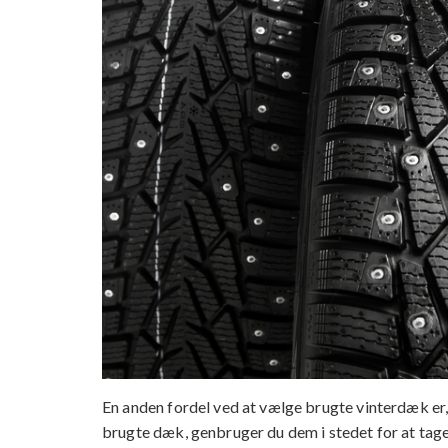
En anden fordel ved at vælge brugte vinterdæk er,
brugte dæk, genbruger du dem i stedet for at tage