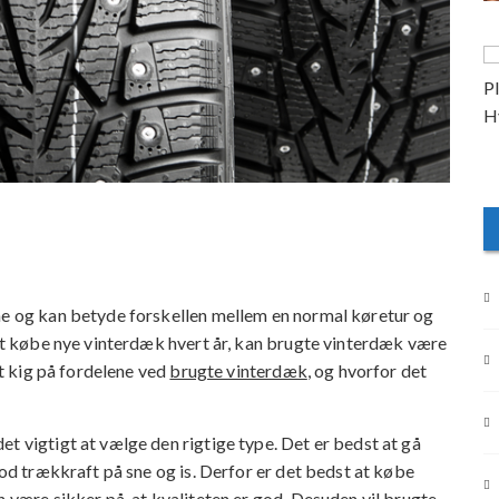
ene og kan betyde forskellen mellem en normal køretur og
 at købe nye vinterdæk hvert år, kan brugte vinterdæk være
et kig på fordelene ved
brugte vinterdæk
, og hvorfor det
t vigtigt at vælge den rigtige type. Det er bedst at gå
god trækkraft på sne og is. Derfor er det bedst at købe
n være sikker på, at kvaliteten er god. Desuden vil brugte