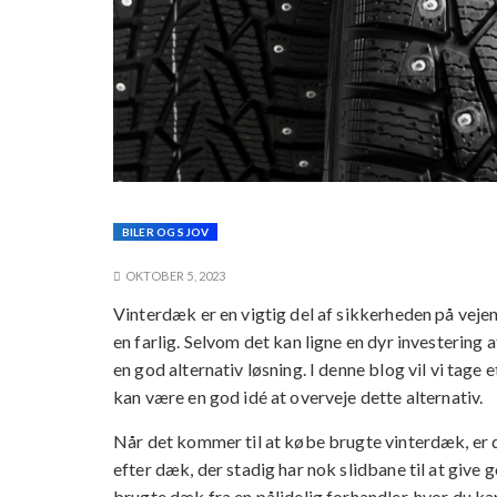
BILER OG SJOV
OKTOBER 5, 2023
Vinterdæk er en vigtig del af sikkerheden på vej
en farlig. Selvom det kan ligne en dyr investering
en god alternativ løsning. I denne blog vil vi tage 
kan være en god idé at overveje dette alternativ.
Når det kommer til at købe brugte vinterdæk, er de
efter dæk, der stadig har nok slidbane til at give 
brugte dæk fra en pålidelig forhandler, hvor du ka