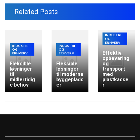
Related Posts
INDUSTRI
OG
ERHVERV
INDUSTRI
INDUSTRI
OG
OG
Effektiv
ERHVERV
ERHVERV
opbevaring
Fleksible
Fleksible
og
løsninger
løsninger
transport
til
til moderne
med
midlertidig
byggeplads
plastkasse
e behov
er
r