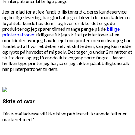
Printerpatroner til billige penge
Jeg er glad for at jeg fandt billigtoner.dk, deres kundeservice
og hurtige levering, har gjort at jeg er blevet det man kalder en
loyalitets kunde hos dem – og hvorfor ikke, det er gode
produkter og jeg sparer tilmed mange penge på de
billige
printerpatroner
. tidligere fik jeg skiftet printertoner af en
montør der hvor jeg havde lejet min printer, men nu hvor jeg har
fundet ud af hvor let det er selv at skifte dem, kan jeg kun sidde
og ryste på hovedet af mig selv. Det tager jo under 2 minutter at
skifte dem, og jeg få endda ikke engang sorte fingre. Uanset
hvilken type printer jeg har, så er jeg sikker på at billigtoner.dk
har printerpatroner til dem.
.
Skriv et svar
Din e-mailadresse vil ikke blive publiceret.
Krævede felter er
markeret med
*