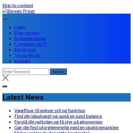
Skip to content
Hjem
Biler og sjov
Boligindretning
Computer og IT
Elektronik
Tøj og Mode
kontakt
Latest News
Vægfliser til enhver stil og funktion
Find din idealvægt og opnå en sund balance
Forstå din nettoløn og få styr på økonomien
Gør din fest uforglemmelig med en slushicemaskine
Sådan vælger du den rette kontorstol