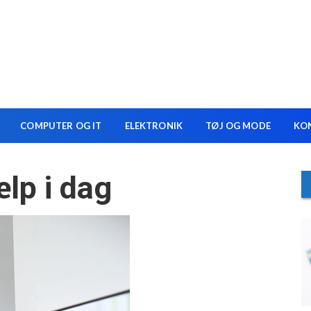
COMPUTER OG IT
ELEKTRONIK
TØJ OG MODE
KO
ælp i dag