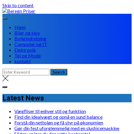
Skip to content
Hjem
Biler og sjov
Boligindretning
Computer og IT
Elektronik
Tøj og Mode
kontakt
Latest News
Vægfliser til enhver stil og funktion
Find din idealvægt og opnå en sund balance
Forstå din nettoløn og få styr på økonomien
Gør din fest uforglemmelig med en slushicemaskine
Sådan vælger du den rette kontorstol