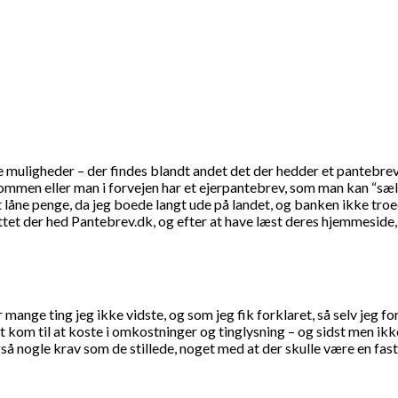
tive muligheder – der findes blandt andet det der hedder et panteb
dommen eller man i forvejen har et ejerpantebrev, som man kan “sælge
låne penge, da jeg boede langt ude på landet, og banken ikke troede
ttet der hed Pantebrev.dk, og efter at have læst deres hjemmeside
mange ting jeg ikke vidste, og som jeg fik forklaret, så selv jeg fo
kom til at koste i omkostninger og tinglysning – og sidst men ikke 
 også nogle krav som de stillede, noget med at der skulle være en fa