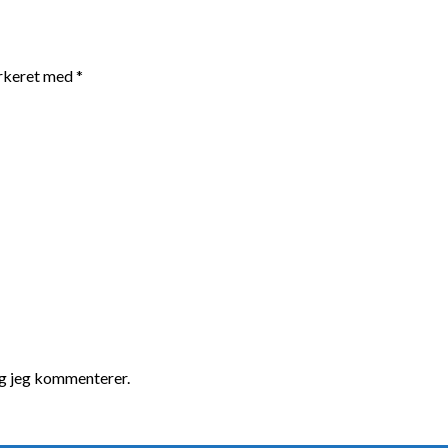
arkeret med
*
ng jeg kommenterer.