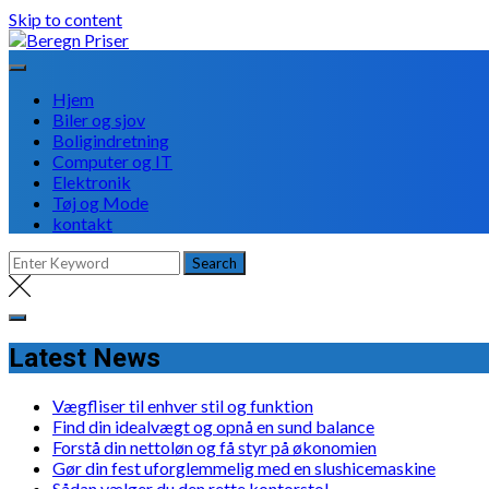
Skip to content
Hjem
Biler og sjov
Boligindretning
Computer og IT
Elektronik
Tøj og Mode
kontakt
Latest News
Vægfliser til enhver stil og funktion
Find din idealvægt og opnå en sund balance
Forstå din nettoløn og få styr på økonomien
Gør din fest uforglemmelig med en slushicemaskine
Sådan vælger du den rette kontorstol