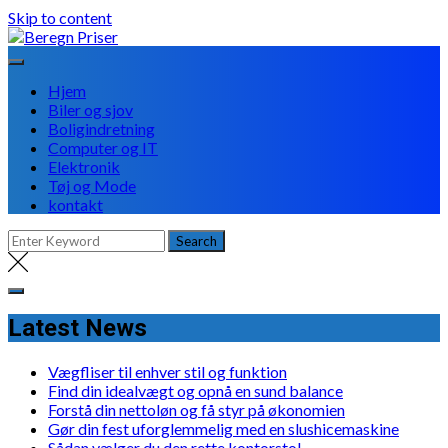
Skip to content
Hjem
Biler og sjov
Boligindretning
Computer og IT
Elektronik
Tøj og Mode
kontakt
Latest News
Vægfliser til enhver stil og funktion
Find din idealvægt og opnå en sund balance
Forstå din nettoløn og få styr på økonomien
Gør din fest uforglemmelig med en slushicemaskine
Sådan vælger du den rette kontorstol