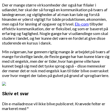
Der er mange større virksomheder der også har filialer i
udlandet, her skal der så foregå en kommunikation på tværs af
landegrænser, og vigtigheden af at man kan tale og forstå
hinanden er yderst vigtigt for både produktionen, økonomien,
men også for løsning af opgaver og trivsel.
Els-com
tilbyder
effektiv kommunikation, der er fleksibel, og som er baseret på
erfaring og faglighed. Nogle gange har vi udlændinge som skal
studere i landet, og her kunne det være en fordel at give disse
studerende en kursus i dansk.
Min svigersøn, har gennem rigtig mange år arbejdet på tværs af
mange forskellige lande, de fleste gange har han kunne klare sig
med sit engelsk, men der er tider, hvor han gerne ville have
kunnet begå sig med det tyske sprog også – disse mennesker
der mener det er nok med engelsk kan til tider blive overrasket
over hvor meget der tabes på gulvet på grund af sprogbarriere.
Skriv et svar
Din e-mailadresse vil ikke blive publiceret.
Krævede felter er
markeret med
*