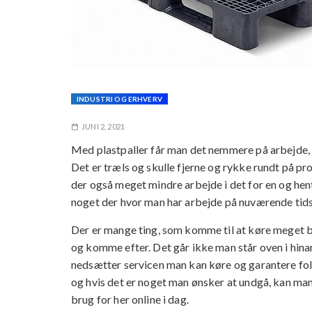
INDUSTRI OG ERHVERV
JUNI 2, 2021
Med plastpaller får man det nemmere på arbejde,
Det er træls og skulle fjerne og rykke rundt på pro
der også meget mindre arbejde i det for en og he
noget der hvor man har arbejde på nuværende tid
Der er mange ting, som komme til at køre meget bed
og komme efter. Det går ikke man står oven i hina
nedsætter servicen man kan køre og garantere fo
og hvis det er noget man ønsker at undgå, kan man
brug for her online i dag.