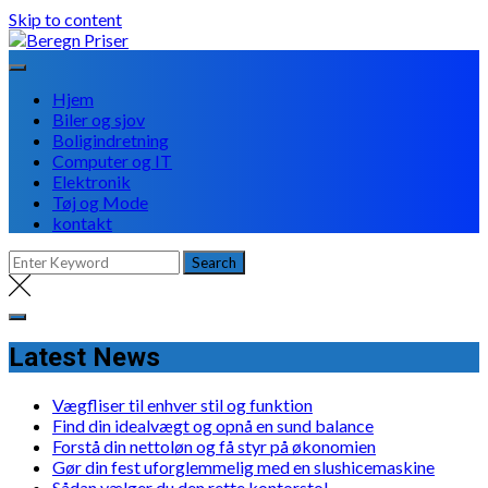
Skip to content
Hjem
Biler og sjov
Boligindretning
Computer og IT
Elektronik
Tøj og Mode
kontakt
Latest News
Vægfliser til enhver stil og funktion
Find din idealvægt og opnå en sund balance
Forstå din nettoløn og få styr på økonomien
Gør din fest uforglemmelig med en slushicemaskine
Sådan vælger du den rette kontorstol