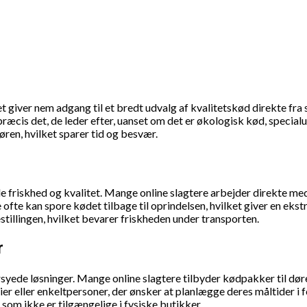
 giver nem adgang til et bredt udvalg af kvalitetskød direkte fra s
e præcis det, de leder efter, uanset om det er økologisk kød, spec
øren, hvilket sparer tid og besvær.
de friskhed og kvalitet. Mange online slagtere arbejder direkte med
ofte kan spore kødet tilbage til oprindelsen, hvilket giver en ek
illingen, hvilket bevarer friskheden under transporten.
r
rsyede løsninger. Mange online slagtere tilbyder kødpakker til d
r eller enkeltpersoner, der ønsker at planlægge deres måltider i for
 som ikke er tilgængelige i fysiske butikker.