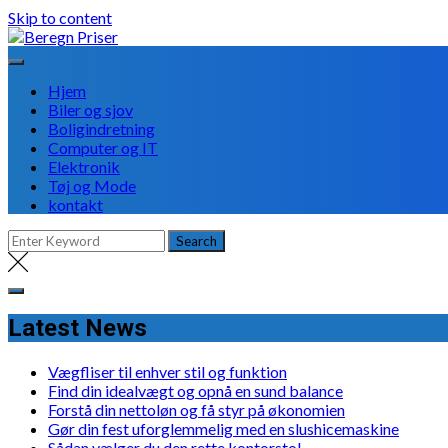
Skip to content
Hjem
Biler og sjov
Boligindretning
Computer og IT
Elektronik
Tøj og Mode
kontakt
Latest News
Vægfliser til enhver stil og funktion
Find din idealvægt og opnå en sund balance
Forstå din nettoløn og få styr på økonomien
Gør din fest uforglemmelig med en slushicemaskine
Sådan vælger du den rette kontorstol