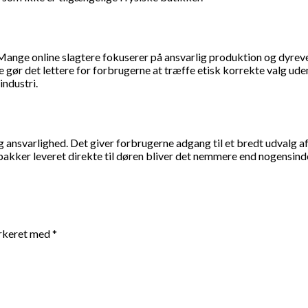
Mange online slagtere fokuserer på ansvarlig produktion og dyrevel
gør det lettere for forbrugerne at træffe etisk korrekte valg ude
ndustri.
svarlighed. Det giver forbrugerne adgang til et bredt udvalg af 
kker leveret direkte til døren bliver det nemmere end nogensinde 
arkeret med
*