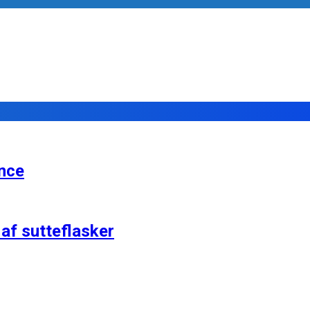
ance
af sutteflasker