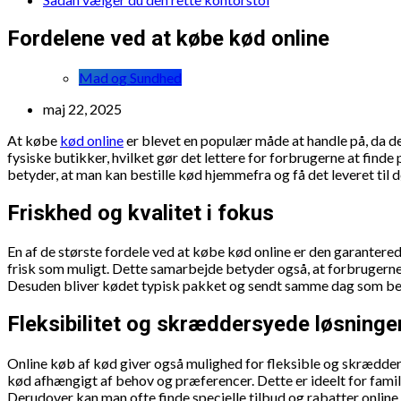
Fordelene ved at købe kød online
Mad og Sundhed
maj 22, 2025
At købe
kød online
er blevet en populær måde at handle på, da det
fysiske butikker, hvilket gør det lettere for forbrugerne at find
betyder, at man kan bestille kød hjemmefra og få det leveret til d
Friskhed og kvalitet i fokus
En af de største fordele ved at købe kød online er den garantere
frisk som muligt. Dette samarbejde betyder også, at forbrugerne 
Desuden bliver kødet typisk pakket og sendt samme dag som best
Fleksibilitet og skræddersyede løsninge
Online køb af kød giver også mulighed for fleksible og skrædde
kød afhængigt af behov og præferencer. Dette er ideelt for familie
Derudover kan man ofte finde specielle tilbud og rabatter online,