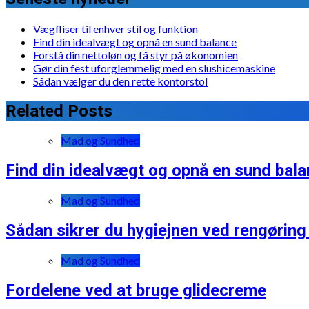
Vægfliser til enhver stil og funktion
Find din idealvægt og opnå en sund balance
Forstå din nettoløn og få styr på økonomien
Gør din fest uforglemmelig med en slushicemaskine
Sådan vælger du den rette kontorstol
Related Posts
Mad og Sundhed
Find din idealvægt og opnå en sund bal
Mad og Sundhed
Sådan sikrer du hygiejnen ved rengøring 
Mad og Sundhed
Fordelene ved at bruge glidecreme