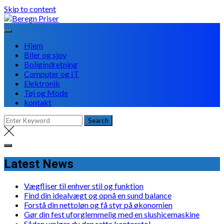
Skip to content
Hjem
Biler og sjov
Boligindretning
Computer og IT
Elektronik
Tøj og Mode
kontakt
Latest News
Vægfliser til enhver stil og funktion
Find din idealvægt og opnå en sund balance
Forstå din nettoløn og få styr på økonomien
Gør din fest uforglemmelig med en slushicemaskine
Sådan vælger du den rette kontorstol