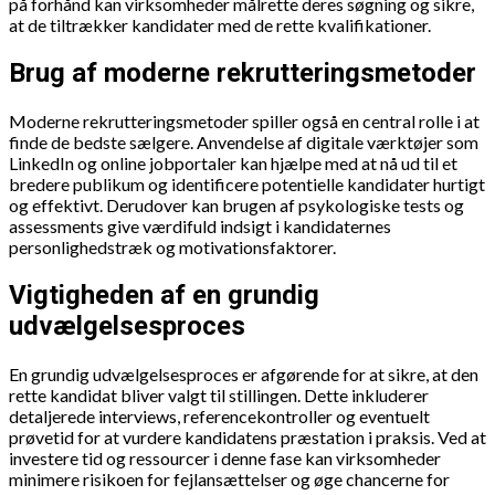
på forhånd kan virksomheder målrette deres søgning og sikre,
at de tiltrækker kandidater med de rette kvalifikationer.
Brug af moderne rekrutteringsmetoder
Moderne rekrutteringsmetoder spiller også en central rolle i at
finde de bedste sælgere. Anvendelse af digitale værktøjer som
LinkedIn og online jobportaler kan hjælpe med at nå ud til et
bredere publikum og identificere potentielle kandidater hurtigt
og effektivt. Derudover kan brugen af psykologiske tests og
assessments give værdifuld indsigt i kandidaternes
personlighedstræk og motivationsfaktorer.
Vigtigheden af en grundig
udvælgelsesproces
En grundig udvælgelsesproces er afgørende for at sikre, at den
rette kandidat bliver valgt til stillingen. Dette inkluderer
detaljerede interviews, referencekontroller og eventuelt
prøvetid for at vurdere kandidatens præstation i praksis. Ved at
investere tid og ressourcer i denne fase kan virksomheder
minimere risikoen for fejlan­sæt­tel­ser og øge chancerne for