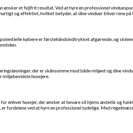
ønsker et fejlfrit resultat. Ved at hyre en professionel vinduespu
urtigt og effektivt, hvilket betyder, at dine vinduer bliver rene på 
potentielle købere er førstehåndsindtrykket afgørende, og skinnend
remtiden.
ingsløsninger, der er skånsomme mod både miljøet og dine vinduer.
or miljøbevidste husejere.
 for enhver husejer, der ønsker at bevare sit hjems æstetik og fun
r, er fordelene ved at hyre en professionel tydelige. Med regelmæss