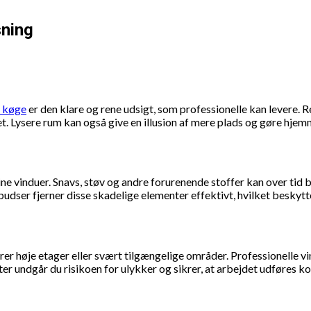
sning
i køge
er den klare og rene udsigt, som professionelle kan levere. Re
t. Lysere rum kan også give en illusion af mere plads og gøre hje
 vinduer. Snavs, støv og andre forurenende stoffer kan over tid 
pudser fjerner disse skadelige elementer effektivt, hvilket beskytt
er høje etager eller svært tilgængelige områder. Professionelle vin
er undgår du risikoen for ulykker og sikrer, at arbejdet udføres ko