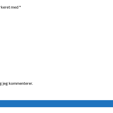
arkeret med
*
ng jeg kommenterer.