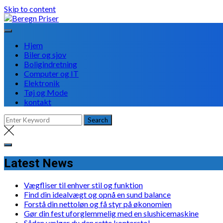
Skip to content
Hjem
Biler og sjov
Boligindretning
Computer og IT
Elektronik
Tøj og Mode
kontakt
Latest News
Vægfliser til enhver stil og funktion
Find din idealvægt og opnå en sund balance
Forstå din nettoløn og få styr på økonomien
Gør din fest uforglemmelig med en slushicemaskine
Sådan vælger du den rette kontorstol