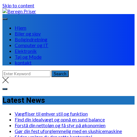
Skip to content
Hjem
Biler og sjov
Boligindretning
Computer og IT
Elektronik
Tøj og Mode
kontakt
Latest News
Vægfliser til enhver stil og funktion
Find din idealvægt og opnå en sund balance
Forstå din nettoløn og få styr på økonomien
Gør din fest uforglemmelig med en slushicemaskine
Sådan vælger du den rette kontorstol