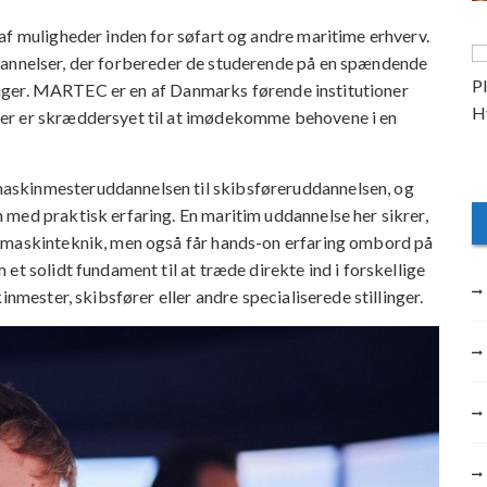
af muligheder inden for søfart og andre maritime erhverv.
dannelser, der forbereder de studerende på en spændende
llinger. MARTEC er en af Danmarks førende institutioner
er er skræddersyet til at imødekomme behovene i en
askinmesteruddannelsen til skibsføreruddannelsen, og
med praktisk erfaring. En maritim uddannelse her sikrer,
g maskinteknik, men også får hands-on erfaring ombord på
et solidt fundament til at træde direkte ind i forskellige
inmester, skibsfører eller andre specialiserede stillinger.