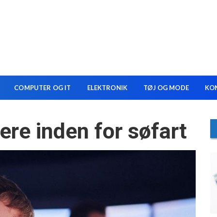
COMPUTER OG IT
ELEKTRONIK
TØJ OG MODE
KO
riere inden for søfart