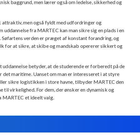
eknisk baggrund, men lærer også om ledelse, sikkerhed og
k attraktiv, men også fyldt med udfordringer og
im uddannelse fra MARTEC kan man sikre sig en plads i en
. Søfartens verden er præget af konstant forandring, og
k for at sikre, at skibe og mandskab opererer sikkert og
 uddannelse betyder, at de studerende er forberedt på de
r det maritime. Uanset om man er interesseret i at styre
ler sikre logistikken i store havne, tilbyder MARTEC den
 til virkelighed. For dem, der ønsker en dynamisk og
ra MARTEC et ideelt valg.