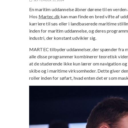
En maritim uddannelse åbner dørene til en verden 
Hos
Martec.dk
kan man finde en bred vifte af ud
karriere til søs eller i landbaserede maritime sti
inden for maritim uddannelse, og deres programm
industri, der konstant udvikler sig.
MARTEC tilbyder uddannelser, der spænder fra m
alle disse programmer kombinerer teoretisk viden 
at de studerende ikke kun lærer om navigation o
skibe og i maritime virksomheder. Dette giver dem 
roller inden for søfart, hvad enten det er som mask