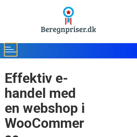
S
k
i
p
t
o
c
o
n
t
Effektiv e-
e
n
handel med
t
en webshop i
WooCommer