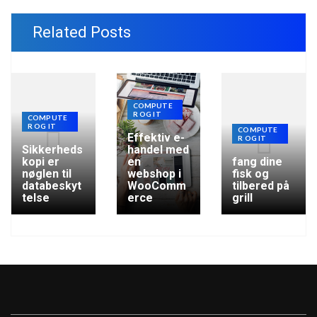
Related Posts
COMPUTE
R OG IT
COMPUTE
R OG IT
COMPUTE
Effektiv e-
R OG IT
Sikkerheds
handel med
kopi er
en
fang dine
nøglen til
webshop i
fisk og
databeskyt
WooComm
tilbered på
telse
erce
grill