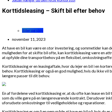
Korttidsleasing – Skift bil efter behov
Biler og sjov
november 11, 2023
At have en bil kan være en stor investering, og sommetider kan det
muligheden for at skifte bil ofte, kan korttidsleasing være en attr
at opfylde dine transportbehov på en fleksibel, omkostningseffe
Korttidsleasing er en leasingaftale, hvor du lejer en bil i en kort
behov. Korttidsleasing er også en god mulighed, hvis du ikke vil bi
længere passer til dit behov.
En af fordelene ved korttidsleasing er, at du ofte kan lease en b
som du ville gøre på en længerevarende kontrakt. Derudover inklu
uforudsete omkostninger til vedligeholdelse og reparationer.
Korttidsleasing er også en nem måde at have en bil på, hvis du er u