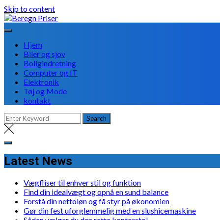
Skip to content
Hjem
Biler og sjov
Boligindretning
Computer og IT
Elektronik
Tøj og Mode
kontakt
Latest News
Vægfliser til enhver stil og funktion
Find din idealvægt og opnå en sund balance
Forstå din nettoløn og få styr på økonomien
Gør din fest uforglemmelig med en slushicemaskine
Sådan vælger du den rette kontorstol