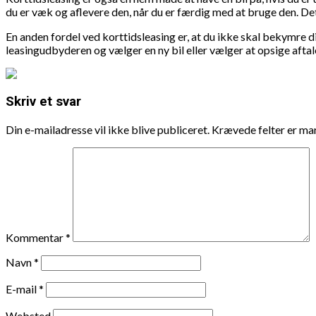
du er væk og aflevere den, når du er færdig med at bruge den. Dett
En anden fordel ved korttidsleasing er, at du ikke skal bekymre dig
leasingudbyderen og vælger en ny bil eller vælger at opsige aftal
Skriv et svar
Din e-mailadresse vil ikke blive publiceret.
Krævede felter er m
Kommentar
*
Navn
*
E-mail
*
Websted