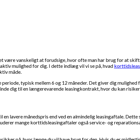
 være vanskeligt at forudsige, hvor ofte man har brug for at skifte
aktiv mulighed for dig. I dette indlæg vil vi se på, hvad
korttidslea
ktiv måde.
ere periode, typisk mellem 6 og 12 måneder. Det giver dig mulighed f
nde dig til en længerevarende leasingkontrakt, hvor du kan risikere a
il til en lavere månedspris end ved en almindelig leasingaftale. De
derer mange korttidsleasingaftaler også service- og reparationsaf
sikker på, hvor længe du vil have brug for den. Hvis du er midlertidi