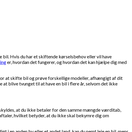
 bil. Hvis du har et skiftende kørselsbehov eller vil have
sing
er, hvordan det fungerer, og hvordan det kan hjælpe dig med
or at skifte bil og prøve forskellige modeller, afhængigt af dit
t blive tvunget til at have en bil i flere år, selvom det ikke
tte skyldes, at du ikke betaler for den samme mængde værditab,
taler, hvilket betyder, at du ikke skal bekymre dig om
gt i en anden by eller et andet land, kan du nemt leje en bil, mens