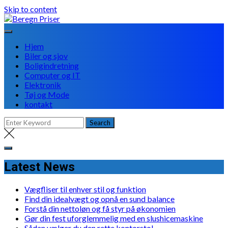
Skip to content
Hjem
Biler og sjov
Boligindretning
Computer og IT
Elektronik
Tøj og Mode
kontakt
Latest News
Vægfliser til enhver stil og funktion
Find din idealvægt og opnå en sund balance
Forstå din nettoløn og få styr på økonomien
Gør din fest uforglemmelig med en slushicemaskine
Sådan vælger du den rette kontorstol