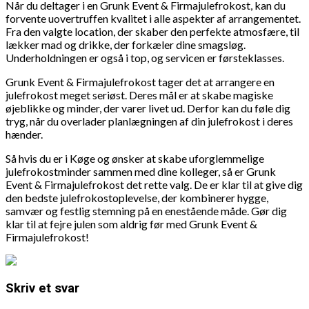
Når du deltager i en Grunk Event & Firmajulefrokost, kan du
forvente uovertruffen kvalitet i alle aspekter af arrangementet.
Fra den valgte location, der skaber den perfekte atmosfære, til
lækker mad og drikke, der forkæler dine smagsløg.
Underholdningen er også i top, og servicen er førsteklasses.
Grunk Event & Firmajulefrokost tager det at arrangere en
julefrokost meget seriøst. Deres mål er at skabe magiske
øjeblikke og minder, der varer livet ud. Derfor kan du føle dig
tryg, når du overlader planlægningen af din julefrokost i deres
hænder.
Så hvis du er i Køge og ønsker at skabe uforglemmelige
julefrokostminder sammen med dine kolleger, så er Grunk
Event & Firmajulefrokost det rette valg. De er klar til at give dig
den bedste julefrokostoplevelse, der kombinerer hygge,
samvær og festlig stemning på en enestående måde. Gør dig
klar til at fejre julen som aldrig før med Grunk Event &
Firmajulefrokost!
Skriv et svar