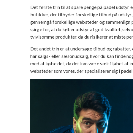
Det første trin til at spare penge på padel udstyr
butikker, der tilbyder forskellige tilbud på udstyr, 
gennemgå forskellige websteder og sammenlign pris
sørge for, at du køber udstyr af god kvalitet, sel
tvivlsomme produkter, da du risikerer at miste pen
Det andet trin er at undersøge tilbud og rabatter,
har salgs- eller sæsonudsalg, hvor du kan finde nog
med at købe det, da det kan være væk i løbet af in
websteder som vores, der specialiserer sig i padel 