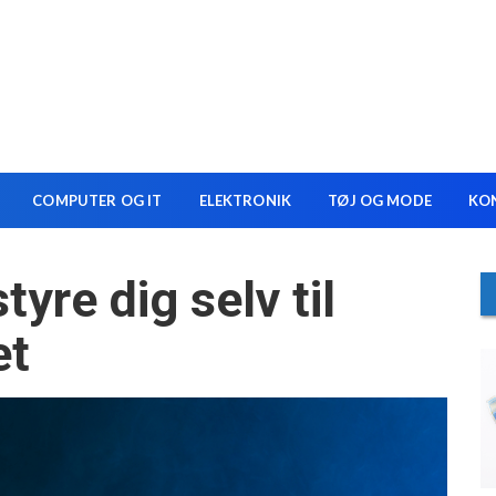
COMPUTER OG IT
ELEKTRONIK
TØJ OG MODE
KO
yre dig selv til
et