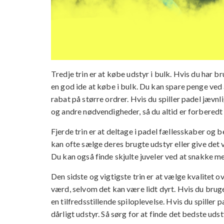
Tredje trin er at købe udstyr i bulk. Hvis du har b
en god ide at købe i bulk. Du kan spare penge ved
rabat på større ordrer. Hvis du spiller padel jævnl
og andre nødvendigheder, så du altid er forberedt ti
Fjerde trin er at deltage i padel fællesskaber og beg
kan ofte sælge deres brugte udstyr eller give det v
Du kan også finde skjulte juveler ved at snakke me
Den sidste og vigtigste trin er at vælge kvalitet o
værd, selvom det kan være lidt dyrt. Hvis du bruge
en tilfredsstillende spiloplevelse. Hvis du spiller
dårligt udstyr. Så sørg for at finde det bedste ud