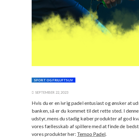
SPORT OG FRILUFTSLIV
SEPTEMBER 22, 2023
Hvis du er en ivrig padel entusiast og ønsker at u
banken, så er du kommet til det rette sted. I denn
udstyr, mens du stadig køber produkter af god kva
vores fællesskab af spillere med at finde de bedste
vores produkter her:
Tempo Padel
.