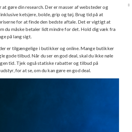
 er at gøre din research. Der er masser af websteder og
inklusive ketsjere, bolde, grip og tøj. Brug tid på at
erne for at finde den bedste aftale. Det er vigtigt at
vom du måske betaler lidt mindre for det. Hold dig væk fra
ge på lang sigt.
 der er tilgængelige i butikker og online. Mange butikker
le gode tilbud. Når du ser en god deal, skal du ikke nøle
gen tid. Tjek også statiske rabatter og tilbud på
udstyr, for at se, om du kan gøre en god deal.