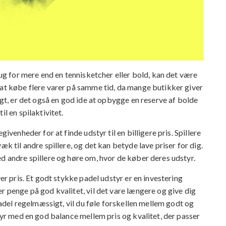
rug for mere end en tennisketcher eller bold, kan det være
 at købe flere varer på samme tid, da mange butikker giver
igt, er det også en god ide at opbygge en reserve af bolde
l en spilaktivitet.
ivenheder for at finde udstyr til en billigere pris. Spillere
æk til andre spillere, og det kan betyde lave priser for dig.
d andre spillere og høre om, hvor de køber deres udstyr.
ver pris. Et godt stykke padel udstyr er en investering
r penge på god kvalitet, vil det vare længere og give dig
 padel regelmæssigt, vil du føle forskellen mellem godt og
styr med en god balance mellem pris og kvalitet, der passer