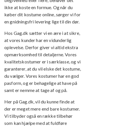
begivenhed eller flere, behøver det
ikke at koste en formue. Og når du
køber dit kostume online, sørger vi for
en gnidningsfri levering lige til din dør.
Hos Gag.dk sætter vi en ære i at sikre,
at vores kunder har en vidunderlig
oplevelse. Derfor giver vi altid ekstra
opmærksomhed til detaljerne. Vores
kvalitetskostumer er i særklasse, og vi
garanterer, at du vil elske det kostume,
du vælger. Vores kostumer har en god
pasform, og er behagelige at have på
samt er nemme at tage af og på.
Her på Gag.dk, vil du kunne finde at
der er meget mere end bare kostumer.
Vi tilbyder også en række tilbehør
som kan hjælpe med at fuldføre