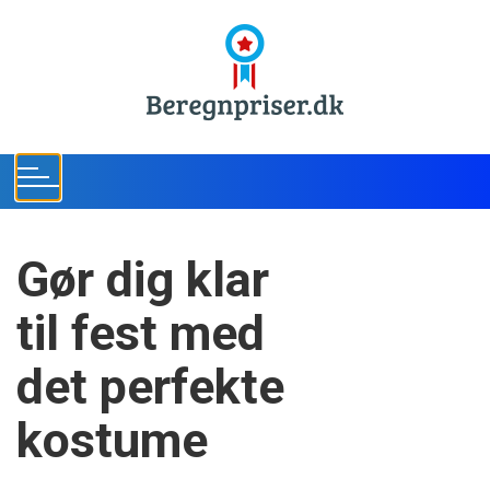
S
k
i
p
t
o
c
o
n
t
Gør dig klar
e
n
til fest med
t
det perfekte
kostume