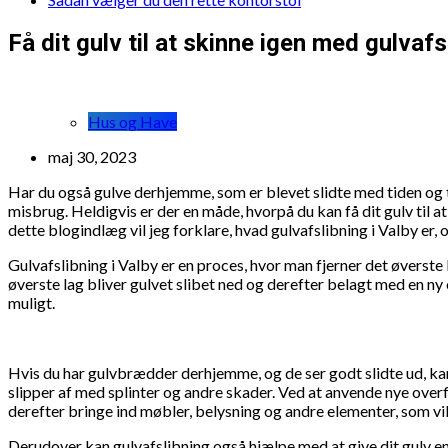
Få dit gulv til at skinne igen med gulvafs
Hus og Have
maj 30, 2023
Har du også gulve derhjemme, som er blevet slidte med tiden og træ
misbrug. Heldigvis er der en måde, hvorpå du kan få dit gulv til at
dette blogindlæg vil jeg forklare, hvad gulvafslibning i Valby er,
Gulvafslibning i Valby er en proces, hvor man fjerner det øverste lag
øverste lag bliver gulvet slibet ned og derefter belagt med en n
muligt.
Hvis du har gulvbrædder derhjemme, og de ser godt slidte ud, k
slipper af med splinter og andre skader. Ved at anvende nye ove
derefter bringe ind møbler, belysning og andre elementer, som vi
Derudover kan gulvafslibning også hjælpe med at give dit gulv en