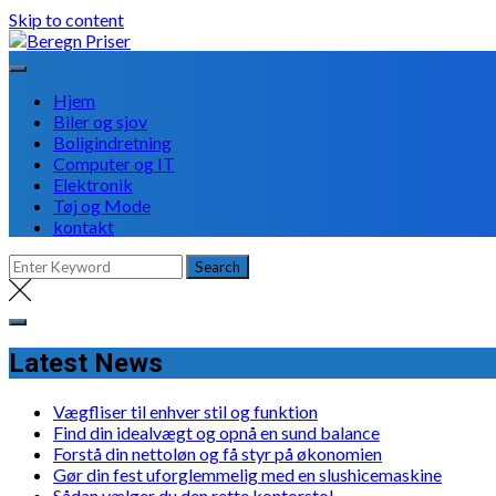
Skip to content
Hjem
Biler og sjov
Boligindretning
Computer og IT
Elektronik
Tøj og Mode
kontakt
Latest News
Vægfliser til enhver stil og funktion
Find din idealvægt og opnå en sund balance
Forstå din nettoløn og få styr på økonomien
Gør din fest uforglemmelig med en slushicemaskine
Sådan vælger du den rette kontorstol