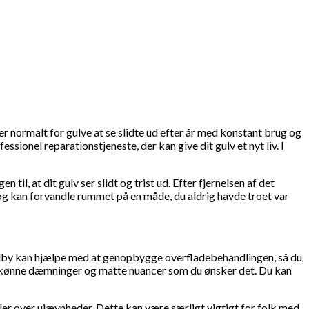
er normalt for gulve at se slidte ud efter år med konstant brug og
fessionel reparationstjeneste, der kan give dit gulv et nyt liv. I
til, at dit gulv ser slidt og trist ud. Efter fjernelsen af det
 og kan forvandle rummet på en måde, du aldrig havde troet var
Valby kan hjælpe med at genopbygge overfladebehandlingen, så du
med kønne dæmninger og matte nuancer som du ønsker det. Du kan
bler over ujævnheder. Dette kan være særligt vigtigt for folk med