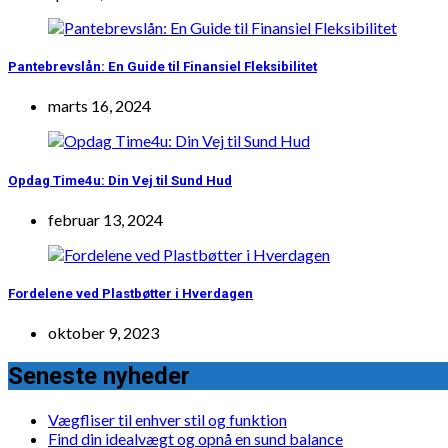
Pantebrevslån: En Guide til Finansiel Fleksibilitet
marts 16, 2024
Opdag Time4u: Din Vej til Sund Hud
februar 13, 2024
Fordelene ved Plastbøtter i Hverdagen
oktober 9, 2023
Seneste nyheder
Vægfliser til enhver stil og funktion
Find din idealvægt og opnå en sund balance