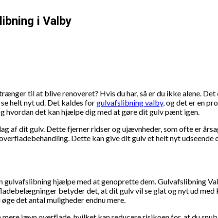
libning i Valby
nger til at blive renoveret? Hvis du har, så er du ikke alene. Det 
 se helt nyt ud. Det kaldes for
gulvafslibning valby
, og det er en pro
 og hvordan det kan hjælpe dig med at gøre dit gulv pænt igen.
 af dit gulv. Dette fjerner ridser og ujævnheder, som ofte er årsagen 
y overfladebehandling. Dette kan give dit gulv et helt nyt udseende
an gulvafslibning hjælpe med at genoprette dem. Gulvafslibning 
rfladebelægninger betyder det, at dit gulv vil se glat og nyt ud 
l øge det antal muligheder endnu mere.
 mere jævn overflade, hvilket kan reducere risikoen for, at du snu