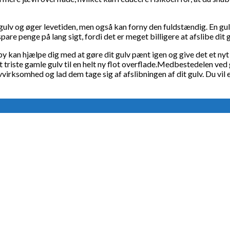
it gulv og øger levetiden, men også kan forny den fuldstændig. En g
pare penge på lang sigt, fordi det er meget billigere at afslibe dit 
y kan hjælpe dig med at gøre dit gulv pænt igen og give det et nyt li
triste gamle gulv til en helt ny flot overflade.Medbestedelen ved g
gulvvirksomhed og lad dem tage sig af afslibningen af dit gulv. Du vil 