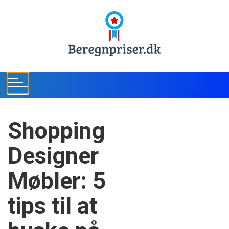
S
k
i
p
t
o
c
o
n
t
Shopping
e
n
Designer
t
Møbler: 5
tips til at