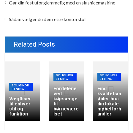
Gør din fest uforglemmelig med en slushicemaskine
Sådan vælger du den rette kontorstol
Related Posts
BOLIGINDR
BOLIGINDR
ETNING
ETNING
BOLIGINDR
Fordelene
Find
ETNING
ved
kvalitetsm
Vægfliser
køjesenge
øbler hos
til enhver
til
din lokale
stil og
børnevære
møbelforh
funktion
lset
andler