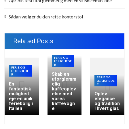
Gør din fest uforglemmelig med en slushicemaskine
Sådan vælger du den rette kontorstol
Related Posts
FERIE OG
LEJLIGHEDE
R
FERIE OG
LEJLIGHEDE
Skab en
R
FERIE OG
uforglemm
LEJLIGHEDE
En
elig
R
fantastisk
kaffeoplev
mulighed:
else med
Oplev
eje en unik
vores
elegance
feriebolig i
kaffevogn
og tradition
Italien
e
i hvert glas