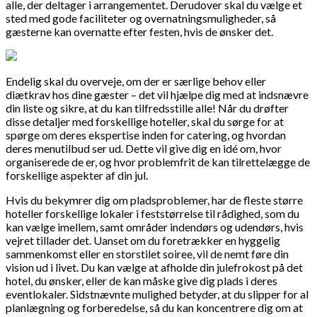
alle, der deltager i arrangementet. Derudover skal du vælge et
sted med gode faciliteter og overnatningsmuligheder, så
gæsterne kan overnatte efter festen, hvis de ønsker det.
Endelig skal du overveje, om der er særlige behov eller
diætkrav hos dine gæster – det vil hjælpe dig med at indsnævre
din liste og sikre, at du kan tilfredsstille alle! Når du drøfter
disse detaljer med forskellige hoteller, skal du sørge for at
spørge om deres ekspertise inden for catering, og hvordan
deres menutilbud ser ud. Dette vil give dig en idé om, hvor
organiserede de er, og hvor problemfrit de kan tilrettelægge de
forskellige aspekter af din jul.
Hvis du bekymrer dig om pladsproblemer, har de fleste større
hoteller forskellige lokaler i feststørrelse til rådighed, som du
kan vælge imellem, samt områder indendørs og udendørs, hvis
vejret tillader det. Uanset om du foretrækker en hyggelig
sammenkomst eller en storstilet soiree, vil de nemt føre din
vision ud i livet. Du kan vælge at afholde din julefrokost på det
hotel, du ønsker, eller de kan måske give dig plads i deres
eventlokaler. Sidstnævnte mulighed betyder, at du slipper for al
planlægning og forberedelse, så du kan koncentrere dig om at