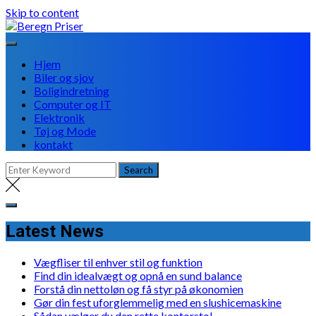
Skip to content
Hjem
Biler og sjov
Boligindretning
Computer og IT
Elektronik
Tøj og Mode
kontakt
Latest News
Vægfliser til enhver stil og funktion
Find din idealvægt og opnå en sund balance
Forstå din nettoløn og få styr på økonomien
Gør din fest uforglemmelig med en slushicemaskine
Sådan vælger du den rette kontorstol