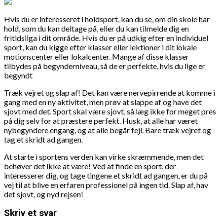
Hvis du er interesseret i holdsport, kan du se, om din skole har
hold, som du kan deltage på, eller du kan tilmelde dig en
fritidsliga i dit område. Hvis du er på udkig efter en individuel
sport, kan du kigge efter klasser eller lektioner i dit lokale
motionscenter eller lokalcenter. Mange af disse klasser
tilbydes på begynderniveau, så de er perfekte, hvis du lige er
begyndt
Træk vejret og slap af! Det kan være nervepirrende at komme i
gang med en ny aktivitet, men prøv at slappe af og have det
sjovt med det. Sport skal være sjovt, så læg ikke for meget pres
på dig selv for at præstere perfekt. Husk, at alle har været
nybegyndere engang, og at alle begår fejl. Bare træk vejret og
tag et skridt ad gangen.
At starte i sportens verden kan virke skræmmende, men det
behøver det ikke at være! Ved at finde en sport, der
interesserer dig, og tage tingene et skridt ad gangen, er du på
vej til at blive en erfaren professionel på ingen tid. Slap af, hav
det sjovt, og nyd rejsen!
Skriv et svar