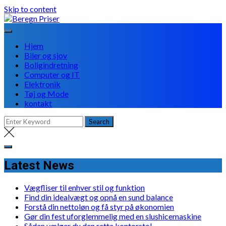
Skip to content
Hjem
Biler og sjov
Boligindretning
Computer og IT
Elektronik
Tøj og Mode
kontakt
Latest News
Vægfliser til enhver stil og funktion
Find din idealvægt og opnå en sund balance
Forstå din nettoløn og få styr på økonomien
Gør din fest uforglemmelig med en slushicemaskine
Sådan vælger du den rette kontorstol