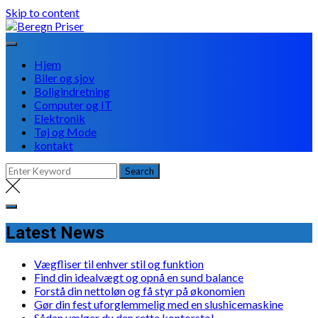
Skip to content
Hjem
Biler og sjov
Boligindretning
Computer og IT
Elektronik
Tøj og Mode
kontakt
Latest News
Vægfliser til enhver stil og funktion
Find din idealvægt og opnå en sund balance
Forstå din nettoløn og få styr på økonomien
Gør din fest uforglemmelig med en slushicemaskine
Sådan vælger du den rette kontorstol