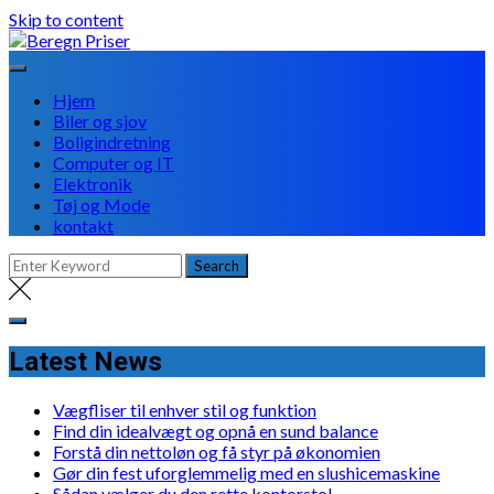
Skip to content
Hjem
Biler og sjov
Boligindretning
Computer og IT
Elektronik
Tøj og Mode
kontakt
Latest News
Vægfliser til enhver stil og funktion
Find din idealvægt og opnå en sund balance
Forstå din nettoløn og få styr på økonomien
Gør din fest uforglemmelig med en slushicemaskine
Sådan vælger du den rette kontorstol