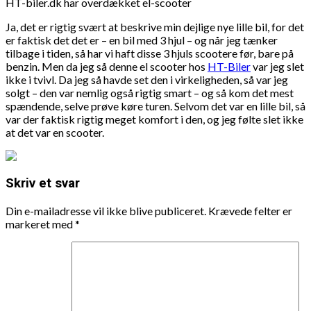
HT-biler.dk har overdækket el-scooter
Ja, det er rigtig svært at beskrive min dejlige nye lille bil, for det
er faktisk det det er – en bil med 3 hjul – og når jeg tænker
tilbage i tiden, så har vi haft disse 3 hjuls scootere før, bare på
benzin. Men da jeg så denne el scooter hos
HT-Biler
var jeg slet
ikke i tvivl. Da jeg så havde set den i virkeligheden, så var jeg
solgt – den var nemlig også rigtig smart – og så kom det mest
spændende, selve prøve køre turen. Selvom det var en lille bil, så
var der faktisk rigtig meget komfort i den, og jeg følte slet ikke
at det var en scooter.
Skriv et svar
Din e-mailadresse vil ikke blive publiceret.
Krævede felter er
markeret med
*