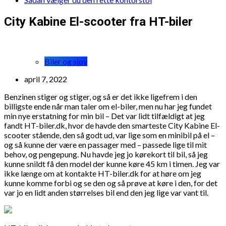
City Kabine El-scooter fra HT-biler
Biler og sjov
april 7, 2022
Benzinen stiger og stiger, og så er det ikke ligefrem i den
billigste ende når man taler om el-biler, men nu har jeg fundet
min nye erstatning for min bil – Det var lidt tilfældigt at jeg
fandt HT-biler.dk, hvor de havde den smarteste City Kabine El-
scooter stående, den så godt ud, var lige som en minibil på el –
og så kunne der være en passager med – passede lige til mit
behov, og pengepung. Nu havde jeg jo kørekort til bil, så jeg
kunne snildt få den model der kunne køre 45 km i timen. Jeg var
ikke længe om at kontakte HT-biler.dk for at høre om jeg
kunne komme forbi og se den og så prøve at køre i den, for det
var jo en lidt anden størrelses bil end den jeg lige var vant til.