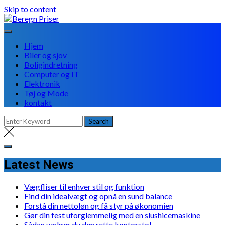
Skip to content
Hjem
Biler og sjov
Boligindretning
Computer og IT
Elektronik
Tøj og Mode
kontakt
Latest News
Vægfliser til enhver stil og funktion
Find din idealvægt og opnå en sund balance
Forstå din nettoløn og få styr på økonomien
Gør din fest uforglemmelig med en slushicemaskine
Sådan vælger du den rette kontorstol