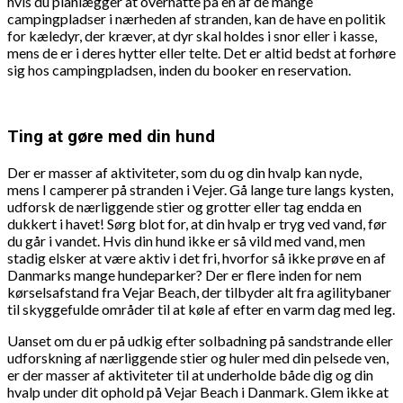
hvis du planlægger at overnatte på en af de mange
campingpladser i nærheden af stranden, kan de have en politik
for kæledyr, der kræver, at dyr skal holdes i snor eller i kasse,
mens de er i deres hytter eller telte. Det er altid bedst at forhøre
sig hos campingpladsen, inden du booker en reservation.
Ting at gøre med din hund
Der er masser af aktiviteter, som du og din hvalp kan nyde,
mens I camperer på stranden i Vejer. Gå lange ture langs kysten,
udforsk de nærliggende stier og grotter eller tag endda en
dukkert i havet! Sørg blot for, at din hvalp er tryg ved vand, før
du går i vandet. Hvis din hund ikke er så vild med vand, men
stadig elsker at være aktiv i det fri, hvorfor så ikke prøve en af
Danmarks mange hundeparker? Der er flere inden for nem
kørselsafstand fra Vejar Beach, der tilbyder alt fra agilitybaner
til skyggefulde områder til at køle af efter en varm dag med leg.
Uanset om du er på udkig efter solbadning på sandstrande eller
udforskning af nærliggende stier og huler med din pelsede ven,
er der masser af aktiviteter til at underholde både dig og din
hvalp under dit ophold på Vejar Beach i Danmark. Glem ikke at