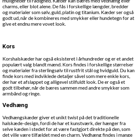
muligheder til rådighed. Kæder kan bæres med vedhæng eller
charms, eller blot alene. De fås i forskellige længder, bredder
og materialer som sølv, guld, platin og titanium. Kæder ser også
godt ud, når de kombineres med smykker eller hundetegn for at
give et endnu mere vovet look.
Kors
Korshalskæder har også eksisteret i århundreder og er et andet
populært valg blandt mænd. Kors findes i forskellige størrelser
og materialer fra sterlingsølv til rustfrit stål og hvidguld. Du kan
finde kors med indviklede detaljer såvel som mere enkle kors,
der har et afslappet og alligevel stilfuldt look. De er også et
godt tilbehør, når de bæres sammen med andre smykker som
armbånd og ringe.
Vedhæng
Vedhængskæder giver et unikt twist på det traditionelle
halskæde-design, fordi de har et kunstværk, der hænger fra
selve kæden i stedet for at være fastgjort direkte på den, som
det ville være tilfældet med en charm. Vedhæng findes i mange