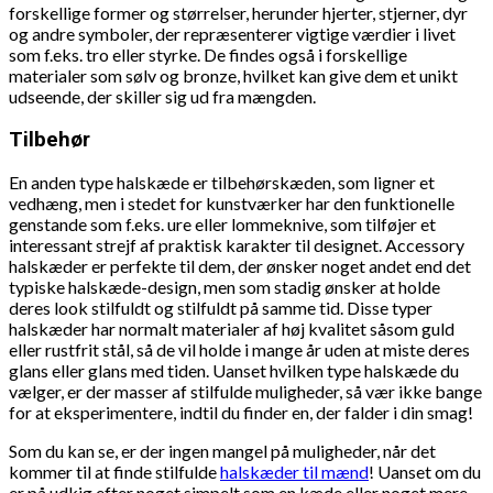
forskellige former og størrelser, herunder hjerter, stjerner, dyr
og andre symboler, der repræsenterer vigtige værdier i livet
som f.eks. tro eller styrke. De findes også i forskellige
materialer som sølv og bronze, hvilket kan give dem et unikt
udseende, der skiller sig ud fra mængden.
Tilbehør
En anden type halskæde er tilbehørskæden, som ligner et
vedhæng, men i stedet for kunstværker har den funktionelle
genstande som f.eks. ure eller lommeknive, som tilføjer et
interessant strejf af praktisk karakter til designet. Accessory
halskæder er perfekte til dem, der ønsker noget andet end det
typiske halskæde-design, men som stadig ønsker at holde
deres look stilfuldt og stilfuldt på samme tid. Disse typer
halskæder har normalt materialer af høj kvalitet såsom guld
eller rustfrit stål, så de vil holde i mange år uden at miste deres
glans eller glans med tiden. Uanset hvilken type halskæde du
vælger, er der masser af stilfulde muligheder, så vær ikke bange
for at eksperimentere, indtil du finder en, der falder i din smag!
Som du kan se, er der ingen mangel på muligheder, når det
kommer til at finde stilfulde
halskæder til mænd
! Uanset om du
er på udkig efter noget simpelt som en kæde eller noget mere