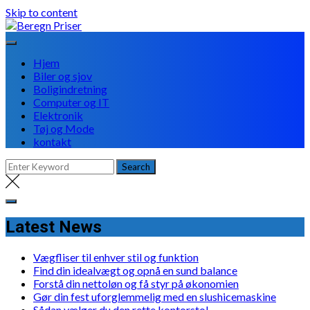
Skip to content
Hjem
Biler og sjov
Boligindretning
Computer og IT
Elektronik
Tøj og Mode
kontakt
Latest News
Vægfliser til enhver stil og funktion
Find din idealvægt og opnå en sund balance
Forstå din nettoløn og få styr på økonomien
Gør din fest uforglemmelig med en slushicemaskine
Sådan vælger du den rette kontorstol