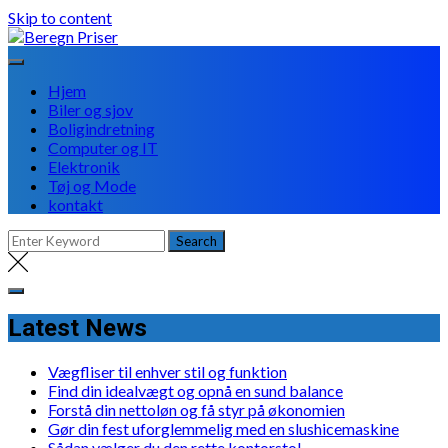
Skip to content
Hjem
Biler og sjov
Boligindretning
Computer og IT
Elektronik
Tøj og Mode
kontakt
Latest News
Vægfliser til enhver stil og funktion
Find din idealvægt og opnå en sund balance
Forstå din nettoløn og få styr på økonomien
Gør din fest uforglemmelig med en slushicemaskine
Sådan vælger du den rette kontorstol