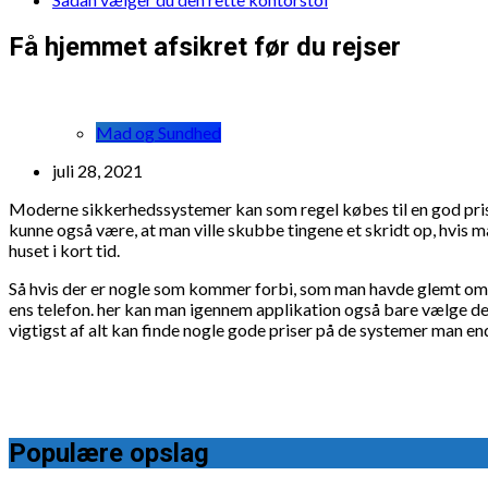
Få hjemmet afsikret før du rejser
Mad og Sundhed
juli 28, 2021
Moderne sikkerhedssystemer kan som regel købes til en god pris p
kunne også være, at man ville skubbe tingene et skridt op, hvis m
huset i kort tid.
Så hvis der er nogle som kommer forbi, som man havde glemt om, s
ens telefon. her kan man igennem applikation også bare vælge d
vigtigst af alt kan finde nogle gode priser på de systemer man end
Populære opslag