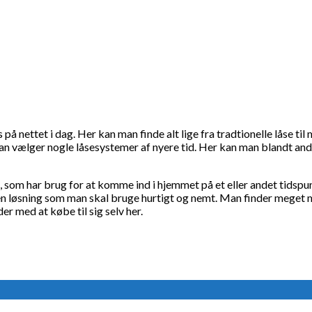
å nettet i dag. Her kan man finde alt lige fra tradtionelle låse 
an vælger nogle låsesystemer af nyere tid. Her kan man blandt ande
om har brug for at komme ind i hjemmet på et eller andet tidspunk
en løsning som man skal bruge hurtigt og nemt. Man finder meget
er med at købe til sig selv her.