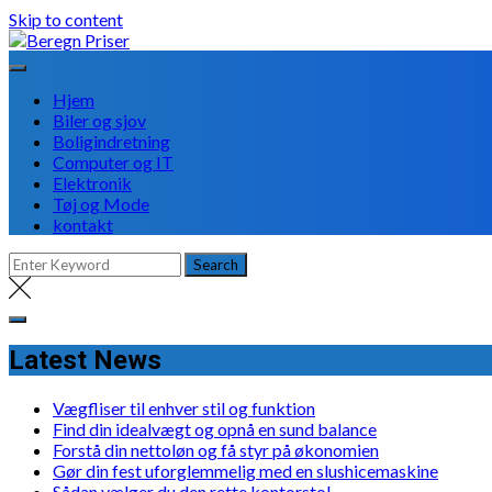
Skip to content
Hjem
Biler og sjov
Boligindretning
Computer og IT
Elektronik
Tøj og Mode
kontakt
Latest News
Vægfliser til enhver stil og funktion
Find din idealvægt og opnå en sund balance
Forstå din nettoløn og få styr på økonomien
Gør din fest uforglemmelig med en slushicemaskine
Sådan vælger du den rette kontorstol