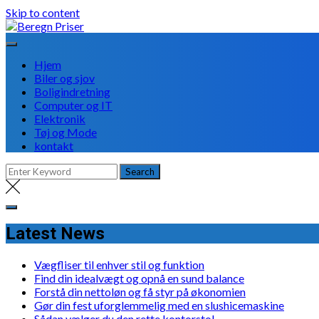
Skip to content
Hjem
Biler og sjov
Boligindretning
Computer og IT
Elektronik
Tøj og Mode
kontakt
Latest News
Vægfliser til enhver stil og funktion
Find din idealvægt og opnå en sund balance
Forstå din nettoløn og få styr på økonomien
Gør din fest uforglemmelig med en slushicemaskine
Sådan vælger du den rette kontorstol