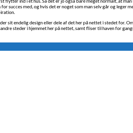
st flytter ind i et hus. Så det er jo også bare meget normalt, at ma
m for succes med, og hvis det er noget som man selv går og leger med
iration.
r sit endelig design eller dele af det her på nettet i stedet for. 
 andre steder i hjemmet her på nettet, samt fliser til haven for ga