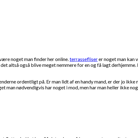
 være noget man finder her online.
terrassefliser
er noget man kan væ
an det altså også blive meget nemmere for en og få lagt derhjemme.
hænderne ordentligt på. Er man lidt af en handy mand, er der jo ikke
noget man nødvendigvis har noget i mod, men har man heller ikke noge