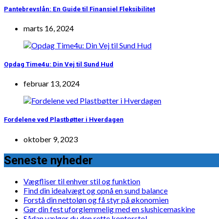
Pantebrevslån: En Guide til Finansiel Fleksibilitet
marts 16, 2024
Opdag Time4u: Din Vej til Sund Hud
februar 13, 2024
Fordelene ved Plastbøtter i Hverdagen
oktober 9, 2023
Seneste nyheder
Vægfliser til enhver stil og funktion
Find din idealvægt og opnå en sund balance
Forstå din nettoløn og få styr på økonomien
Gør din fest uforglemmelig med en slushicemaskine
Sådan vælger du den rette kontorstol