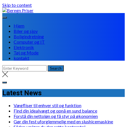
Skip to content
Hjem
Biler og sjov
Boligindretning
Computer og IT
Elektronik
Tøj og Mode
kontakt
Latest News
Vægfliser til enhver stil og funktion
Find din idealvægt og opnå en sund balance
Forstå din nettoløn og få styr på økonomien
Gør din fest uforglemmelig med en slushicemaskine
Sådan vælger du den rette kontorstol